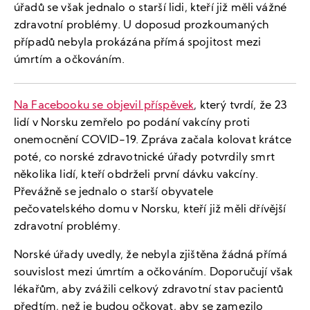
úřadů se však jednalo o starší lidi, kteří již měli vážné
zdravotní problémy. U doposud prozkoumaných
případů nebyla prokázána přímá spojitost mezi
úmrtím a očkováním.
Na Facebooku se objevil příspěvek
, který tvrdí, že 23
lidí v Norsku zemřelo po podání vakcíny proti
onemocnění COVID-19. Zpráva začala kolovat krátce
poté, co norské zdravotnické úřady potvrdily smrt
několika lidí, kteří obdrželi první dávku vakcíny.
Převážně se jednalo o starší obyvatele
pečovatelského domu v Norsku, kteří již měli dřívější
zdravotní problémy.
Norské úřady uvedly, že nebyla zjištěna žádná přímá
souvislost mezi úmrtím a očkováním. Doporučují však
lékařům, aby zvážili celkový zdravotní stav pacientů
předtím, než je budou očkovat, aby se zamezilo