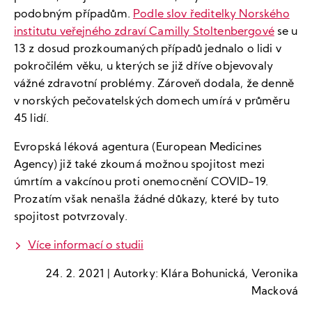
podobným případům.
Podle slov ředitelky Norského
institutu veřejného zdraví Camilly Stoltenbergové
se u
13 z dosud prozkoumaných případů jednalo o lidi v
pokročilém věku, u kterých se již dříve objevovaly
vážné zdravotní problémy. Zároveň dodala, že denně
v norských pečovatelských domech umírá v průměru
45 lidí.
Evropská léková agentura (European Medicines
Agency) již také zkoumá možnou spojitost mezi
úmrtím a vakcínou proti onemocnění COVID-19.
Prozatím však nenašla žádné důkazy, které by tuto
spojitost potvrzovaly.
Více informací o studii
24. 2. 2021 | Autorky: Klára Bohunická, Veronika
Macková