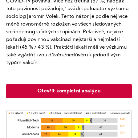
COVID-19 povinná. Více než třetina (37 %) naopak
tuto povinnost požaduje,“ uvádí spoluautor výzkumu,
sociolog Jaromír Volek. Tento názor je podle něj více
méně rovnoměrně rozložen ve všech sledovaných
sociodemografických skupinách. Relativně, nejvíce
požadují povinnou vakcinaci nejstarší a nejmladší
lékaři (45 % / 43 %). Praktičtí lékaři měli ve výzkumu
také vyjádřit svou důvěru/nedůvěru k jednotlivým
typům vakcín.
Otevřít kompletní analýzu