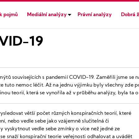
ík pojmů
Mediální analýzy
Právní analýzy
Dobrá ž
OVID-19
ů souvisejících s pandemií COVID-19. Zaměřili jsme se na d
lze tuto nemoc léčit. Až na jednu výjimku byly všechny zde
dinou teorií, která se vynořila až v průběhu analýzy, byla ta 
ledovat větší počet různých konspiračních teorií, které
ení, nebo vedle sebe jako vzájemně slučitelná či
y vyskytnout vedle sebe zmínky o více než jedné ze
é se snaží konspirační teorie veřejnosti odhalovat a uvádět