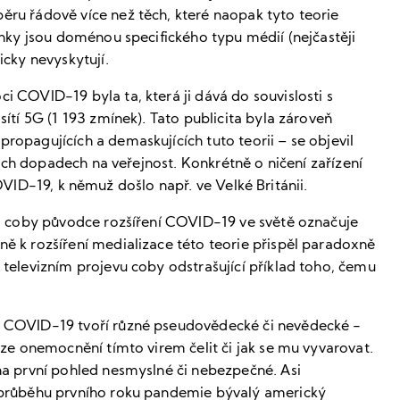
ěru řádově více než těch, které naopak tyto teorie
mínky jsou doménou specifického typu médií (nejčastěji
icky nevyskytují.
i COVID-19 byla ta, která ji dává do souvislosti s
sítí 5G (1 193 zmínek). Tato publicita byla zároveň
ropagujících a demaskujících tuto teorii – se objevil
lných dopadech na veřejnost. Konkrétně o ničení zařízení
í COVID-19, k němuž došlo např. ve Velké Británii.
erá coby původce rozšíření COVID-19 ve světě označuje
ně k rozšíření medializace této teorie přispěl paradoxně
 televizním projevu coby odstrašující příklad toho, čemu
ru COVID-19 tvoří různé pseudovědecké či nevědecké -
lze onemocnění tímto virem čelit či jak se mu vyvarovat.
 na první pohled nesmyslné či nebezpečné. Asi
v průběhu prvního roku pandemie bývalý americký