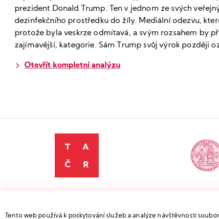
prezident Donald Trump. Ten v jednom ze svých veřejn
dezinfekčního prostředku do žíly. Mediální odezvu, kter
protože byla veskrze odmítavá, a svým rozsahem by pře
zajímavější, kategorie. Sám Trump svůj výrok později o
Otevřít kompletní analýzu
Projekt TL04000176
COVID-19 infod
je spolufinan
Tento web používá k poskytování služeb a analýze návštěvnosti soubory