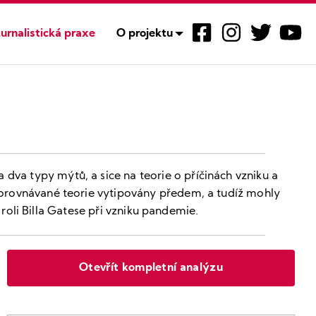
urnalistická praxe
O projektu
va typy mýtů, a sice na teorie o příčinách vzniku a
 porovnávané teorie vytipovány předem, a tudíž mohly
o roli Billa Gatese při vzniku pandemie.
Otevřít kompletní analýzu