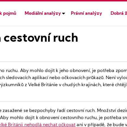
ík pojmů
Mediální analýzy
Právní analýzy
Dobrá ž
 cestovní ruch
ruchu. Aby mohlo dojít k jeho obnovení, je potřeba zpomali
h sledovacích aplikací nebo očkovacích průkazů. Není vylou
kumníků z Velké Británie v chudých krajinách, které chtějí 
e zasažené se bezpochyby řadí cestovní ruch. Množství dezinf
 Aby mohlo dojít k obnovení cestovního ruchu, je potřeba sní
lké Británii nehodlá nechat očkovat
ani v případě, že bude 