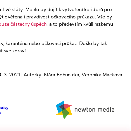
ivé státy. Mohlo by dojít k vytvoření koridorů pro
ýt ověřena i pravdivost očkovacího průkazu. Vše by
ouze částečný úspěch
, a to především kvůli nízkému
sty, karanténu nebo očkovací průkaz. Došlo by tak
t své zdraví.
. 3. 2021 | Autorky: Klára Bohunická, Veronika Macková