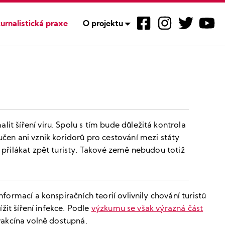
urnalistická praxe
O projektu
t šíření viru. Spolu s tím bude důležitá kontrola
čen ani vznik koridorů pro cestování mezi státy
přilákat zpět turisty. Takové země nebudou totiž
ormací a konspiračních teorií ovlivnily chování turistů
žit šíření infekce. Podle
výzkumu se však výrazná část
vakcína volně dostupná.