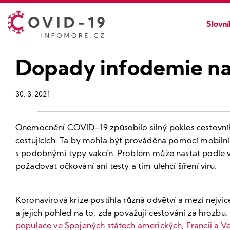
Slovn
Dopady infodemie na
30. 3. 2021
Onemocnění COVID-19 způsobilo silný pokles cestovního 
cestujících. Ta by mohla být prováděna pomocí mobilníc
s podobnými typy vakcín. Problém může nastat podle výz
požadovat očkování ani testy a tím ulehčí šíření viru.
Koronavirová krize postihla různá odvětví a mezi nejvíc
a jejich pohled na to, zda považují cestování za hrozbu.
populace ve Spojených státech amerických, Francii a Ve