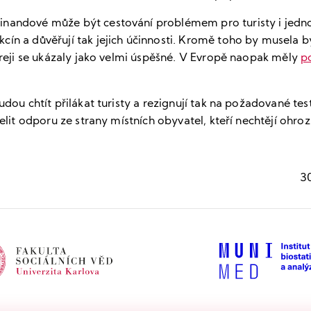
nandové může být cestování problémem pro turisty i jednotl
ín a důvěřují tak jejich účinnosti. Kromě toho by musela b
oreji se ukázaly jako velmi úspěšné. V Evropě naopak měly
p
udou chtít přilákat turisty a rezignují tak na požadované te
lit odporu ze strany místních obyvatel, kteří nechtějí ohrozi
30