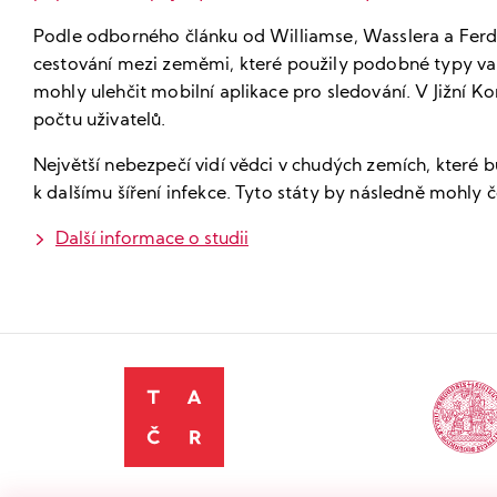
Podle odborného článku od Williamse, Wasslera a Ferdi
cestování mezi zeměmi, které použily podobné typy vakc
mohly ulehčit mobilní aplikace pro sledování. V Jižní K
počtu uživatelů.
Největší nebezpečí vidí vědci v chudých zemích, které b
k dalšímu šíření infekce. Tyto státy by následně mohly če
Další informace o studii