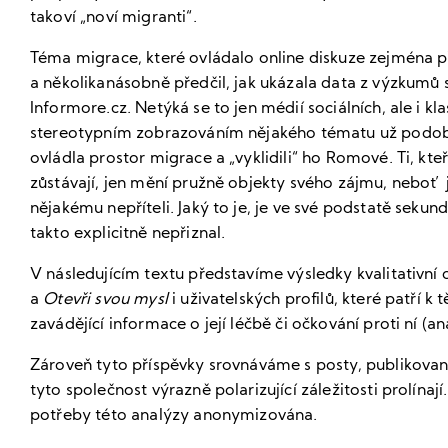
takoví „noví migranti“.
Téma migrace, které ovládalo online diskuze zejména př
a několikanásobně předčil, jak ukázala data z výzkumů 
Informore.cz. Netýká se to jen médií sociálních, ale i kla
stereotypním zobrazováním nějakého tématu už podobný
ovládla prostor migrace a „vyklidili“ ho Romové. Ti, kt
zůstávají, jen mění pružně objekty svého zájmu, neboť j
nějakému nepříteli. Jaký to je, je ve své podstatě sekundá
takto explicitně nepřiznal.
V následujícím textu představíme výsledky kvalitativní 
a
Otevři svou mysl
i uživatelských profilů, které patří 
zavádějící informace o její léčbě či očkování proti ní (
Zároveň tyto příspěvky srovnáváme s posty, publikova
tyto společnost výrazně polarizující záležitosti prolína
potřeby této analýzy anonymizována.