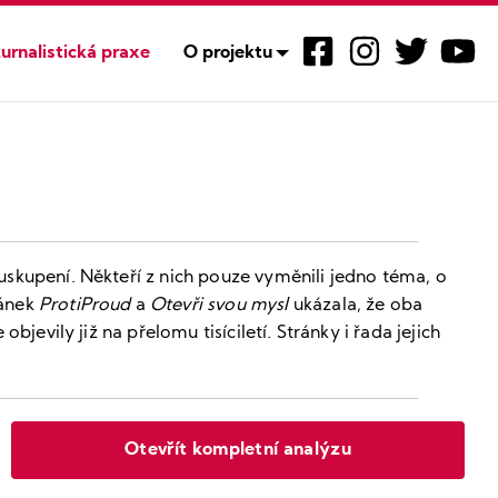
urnalistická praxe
O projektu
uskupení. Někteří z nich pouze vyměnili jedno téma, o
ránek
ProtiProud
a
Otevři svou mysl
ukázala, že oba
jevily již na přelomu tisíciletí. Stránky i řada jejich
Otevřít kompletní analýzu