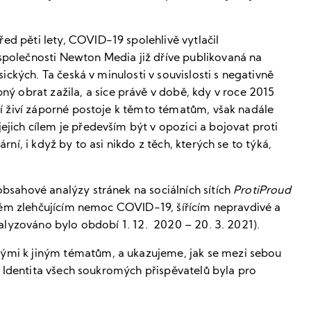
ed pěti lety, COVID-19 spolehlivě vytlačil
společnosti Newton Media již dříve publikovaná na
sických. Ta česká v minulosti v souvislosti s negativně
 obrat zažila, a sice právě v době, kdy v roce 2015
eří živí záporné postoje k těmto tématům, však nadále
ejich cílem je především být v opozici a bojovat proti
rní, i když by to asi nikdo z těch, kterých se to týká,
obsahové analýzy stránek na sociálních sítích
ProtiProud
k těm zlehčujícím nemoc COVID-19, šířícím nepravdivé a
analyzováno bylo období 1. 12. 2020 – 20. 3. 2021).
nými k jiným tématům, a ukazujeme, jak se mezi sebou
jí. Identita všech soukromých přispěvatelů byla pro