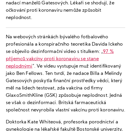
nadací manželů Gatesových. Lékaři se shodují, že
očkování proti koronaviru nemůže způsobit
neplodnost.
Na webových stránkách bývalého fotbalového
profesionála a konspiračního teoretika Davida Ickeho
se objevilo dezinformační video s titulkem: „
97 %
příjemců vakcíny proti koronaviru se stane
neplodnými
”. Ve videu vystupuje muž identifikovaný
jako Ben Fellows. Ten tvrdí, že nadace Billa a Melindy
Gatesových poskytla finanční prostředky vědci, který
měl na lidech testovat, zda vakcína od firmy
GlaxoSmithKline (GSK) způsobuje neplodnost. Jedná
se však o dezinformaci. Britská farmaceutická
společnost nevyrobila vlastní vakcínu proti koronaviru.
Doktorka Kate Whiteová, profesorka porodnictví a
gynekologie na lékařské fakultě Bostonské univerzity,