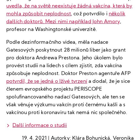
uvedla, že na světě neexistuje žádná vakcína, která by
mohla způsobit neplodnost
, což potvrdilo i
několik
dalších doktorů. Mezi nimi například John Amory
,
profesor na Washingtonské univerzitě.
Podle dezinformačního videa, měla nadace
Gatesových poskytnout 28 milionů liber jako grant
pro doktora Andrewa Prestona. Jeho úkolem bylo
provést studii na lidech s cílem zjistit, zda vakcína
způsobuje neplodnost. Doktor Preston agentuře AFP
potvrdil, že se jedná o lživé tvrzení
a dodal, že je sice
členem evropského projektu PERISCOPE
spolufinancovaného nadací Gatesových, ale ten se
však věnuje výzkumu vakcín proti černému kašli a s
vakcínou proti koronaviru tak nemá nic společného.
Další informace o studii
19. 4. 2021 | Autorky: Klára Bohunická, Veronika