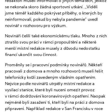
redaktoři museli informovat o jiných tématech, jelikož
se nekonala skoro žádná sportovní utkání. ,,Viděli
jsme téměř každého pokrývat příběhy, o kterých by
neinformovali, pokud by nebyla pandemie” uvedl
novinář v rozhovoru pro výzkum.
Novináři čelili také ekonomickému tlaku. Mnoho z nich
ztratilo svou práci v rámci propouštění a některé
menší místní redakce musely z důvodu nedostatku
financí ukončit svou činnost.
Proměnily se i pracovní podmínky novinářů. Někteří
pracovali z domova a mnoho rozhovorů museli řešit
telefonicky kvůli zavedeným vládním opatřením.
Nejvíce podle novinářů utrpěly místní redakce a
vysílací stanice, které byli nuceni omezit provoz
v rámci dodržování koronavirových opatření. Naopak
nejméně byli zasažení ti, kteří byli na práci z domova
připraveni. Například redakce v San Francisku v roce