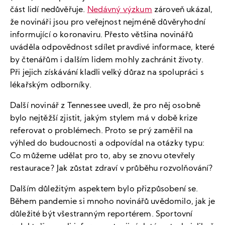
část lidí nedůvěřuje.
Nedávný výzkum
zároveň ukázal,
že novináři jsou pro veřejnost nejméně důvěryhodní
informující o koronaviru. Přesto většina novinářů
uváděla odpovědnost sdílet pravdivé informace, které
by čtenářům i dalším lidem mohly zachránit životy.
Při jejich získávání kladli velký důraz na spolupráci s
lékařským odborníky.
Další novinář z Tennessee uvedl, že pro něj osobně
bylo nejtěžší zjistit, jakým stylem má v době krize
referovat o problémech. Proto se prý zaměřil na
výhled do budoucnosti a odpovídal na otázky typu:
Co můžeme udělat pro to, aby se znovu otevřely
restaurace? Jak zůstat zdraví v průběhu rozvolňování?
Dalším důležitým aspektem bylo přizpůsobení se.
Během pandemie si mnoho novinářů uvědomilo, jak je
důležité být všestranným reportérem. Sportovní