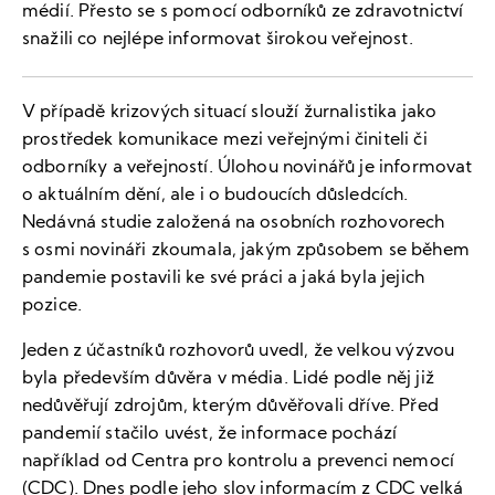
médií. Přesto se s pomocí odborníků ze zdravotnictví
snažili co nejlépe informovat širokou veřejnost.
V případě krizových situací slouží žurnalistika jako
prostředek komunikace mezi veřejnými činiteli či
odborníky a veřejností. Úlohou novinářů je informovat
o aktuálním dění, ale i o budoucích důsledcích.
Nedávná studie založená na osobních rozhovorech
s osmi novináři zkoumala, jakým způsobem se během
pandemie postavili ke své práci a jaká byla jejich
pozice.
Jeden z účastníků rozhovorů uvedl, že velkou výzvou
byla především důvěra v média. Lidé podle něj již
nedůvěřují zdrojům, kterým důvěřovali dříve. Před
pandemií stačilo uvést, že informace pochází
například od Centra pro kontrolu a prevenci nemocí
(CDC). Dnes podle jeho slov informacím z CDC velká