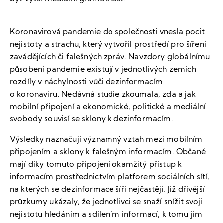
Koronavirová pandemie do společnosti vnesla pocit
nejistoty a strachu, který vytvořil prostředí pro šíření
zavádějících či falešných zpráv. Navzdory globálnímu
působení pandemie existují v jednotlivých zemích
rozdíly v náchylnosti vůči dezinformacím
o koronaviru. Nedávná studie zkoumala, zda a jak
mobilní připojení a ekonomické, politické a mediální
svobody souvisí se sklony k dezinformacím.
Výsledky naznačují významný vztah mezi mobilním
připojením a sklony k falešným informacím. Občané
mají díky tomuto připojení okamžitý přístup k
informacím prostřednictvím platforem sociálních sítí,
na kterých se dezinformace šíří nejčastěji. Již dřívější
průzkumy ukázaly, že jednotlivci se snaží snížit svoji
nejistotu hledáním a sdílením informací, k tomu jim