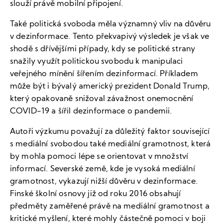
slouží právě mobilní připojení.
Také politická svoboda měla významný vliv na důvěru
v dezinformace. Tento překvapivý výsledek je však ve
shodě s dřívějšími případy, kdy se politické strany
snažily využít politickou svobodu k manipulaci
veřejného mínění šířením dezinformací. Příkladem
může být i bývalý americký prezident Donald Trump,
který opakovaně snižoval závažnost onemocnění
COVID-19 a šířil dezinformace o pandemii.
Autoři výzkumu považují za důležitý faktor související
s mediální svobodou také mediální gramotnost, která
by mohla pomoci lépe se orientovat v množství
informací. Severské země, kde je vysoká mediální
gramotnost, vykazují nižší důvěru v dezinformace.
Finské školní osnovy již od roku 2016 obsahují
předměty zaměřené právě na mediální gramotnost a
kritické myšlení, které mohly částečně pomoci v boji