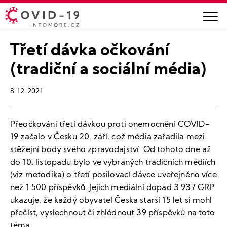
Třetí dávka očkování
(tradiční a sociální média)
8. 12. 2021
Přeočkování třetí dávkou proti onemocnění COVID-
19 začalo v Česku 20. září, což média zařadila mezi
stěžejní body svého zpravodajství. Od tohoto dne až
do 10. listopadu bylo ve vybraných tradičních médiích
(viz metodika) o třetí posilovací dávce uveřejněno více
než 1 500 příspěvků. Jejich mediální dopad 3 937 GRP
ukazuje, že každý obyvatel Česka starší 15 let si mohl
přečíst, vyslechnout či zhlédnout 39 příspěvků na toto
téma.