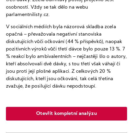
třetí dávky. Zcela odmítavý postoj projevilo šest
osobností. Vždy se tak dělo na webu
parlamentnilisty.cz.
V sociálních médiích byla názorová skladba zcela
opačná – převažovala negativní stanoviska
diskutujících vůči očkování (44 % příspěvků), naopak
pozitivních výroků vůči třetí dávce bylo pouze 13 %. 7
% reakcí bylo ambivalentních – nejčastěji šlo o autory,
kteří absolvovali dvě dávky, s tou třetí však váhají či
jsou proti její plošné aplikaci. Z celkových 20 %
diskutujících, kteří jsou očkováni, tak celá třetina
zvažuje, že posilující dávku nepodstoupí.
Otevřít kompletní analýzu