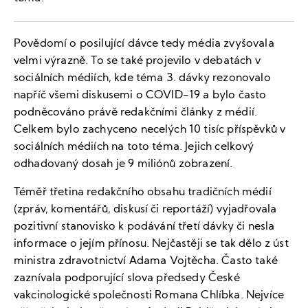
Povědomí o posilující dávce tedy média zvyšovala
velmi výrazně. To se také projevilo v debatách v
sociálních médiích, kde téma 3. dávky rezonovalo
napříč všemi diskusemi o COVID-19 a bylo často
podněcováno právě redakčními články z médií.
Celkem bylo zachyceno necelých 10 tisíc příspěvků v
sociálních médiích na toto téma. Jejich celkový
odhadovaný dosah je 9 miliónů zobrazení.
Téměř třetina redakčního obsahu tradičních médií
(zpráv, komentářů, diskusí či reportáží) vyjadřovala
pozitivní stanovisko k podávání třetí dávky či nesla
informace o jejím přínosu. Nejčastěji se tak dělo z úst
ministra zdravotnictví Adama Vojtěcha. Často také
zaznívala podporující slova předsedy České
vakcinologické společnosti Romana Chlíbka. Nejvíce