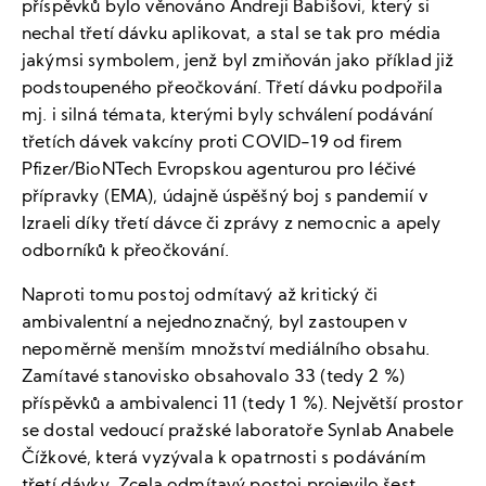
příspěvků bylo věnováno Andreji Babišovi, který si
nechal třetí dávku aplikovat, a stal se tak pro média
jakýmsi symbolem, jenž byl zmiňován jako příklad již
podstoupeného přeočkování. Třetí dávku podpořila
mj. i silná témata, kterými byly schválení podávání
třetích dávek vakcíny proti COVID-19 od firem
Pfizer/BioNTech Evropskou agenturou pro léčivé
přípravky (EMA), údajně úspěšný boj s pandemií v
Izraeli díky třetí dávce či zprávy z nemocnic a apely
odborníků k přeočkování.
Naproti tomu postoj odmítavý až kritický či
ambivalentní a nejednoznačný, byl zastoupen v
nepoměrně menším množství mediálního obsahu.
Zamítavé stanovisko obsahovalo 33 (tedy 2 %)
příspěvků a ambivalenci 11 (tedy 1 %). Největší prostor
se dostal vedoucí pražské laboratoře Synlab Anabele
Čížkové, která vyzývala k opatrnosti s podáváním