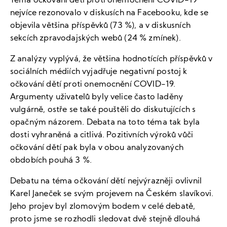
Téma očkování dětí proti onemocnění COVID-19
nejvíce rezonovalo v diskusích na Facebooku, kde se
objevila většina příspěvků (73 %), a v diskusních
sekcích zpravodajských webů (24 % zmínek).
Z analýzy vyplývá, že většina hodnotících příspěvků v
sociálních médiích vyjadřuje negativní postoj k
očkování dětí proti onemocnění COVID-19.
Argumenty uživatelů byly velice často laděny
vulgárně, ostře se také pouštěli do diskutujících s
opačným názorem. Debata na toto téma tak byla
dosti vyhraněná a citlivá. Pozitivních výroků vůči
očkování dětí pak byla v obou analyzovaných
obdobích pouhá 3 %.
Debatu na téma očkování dětí nejvýrazněji ovlivnil
Karel Janeček se svým projevem na Českém slavíkovi.
Jeho projev byl zlomovým bodem v celé debatě,
proto jsme se rozhodli sledovat dvě stejně dlouhá