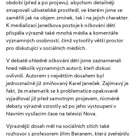
období (před a po projevu), abychom detailněji
zmapovali uživatelské prostředí, ve kterém jsme se
zaměřili jak na objem zmínek, tak i na jejich charakter.
K medializaci Janečkova postoje k očkování dětí
přispěla výrazně také mnohá média a komentáře
významných osobností, čímž vytvořily větší prostor
pro diskutující v sociálních médiích.
V debatě ohledně očkování dětí jsme zaznamenali
hned několik významných autorů, kteří diskusi
ovlivnili. Autorem s největším dosahem byl
jednoznačně již zmiňovaný Karel Janeček. Zajímavý je
fakt, že matematik se k problematice opakovaně
vyjadřoval již před samotným projevem, nicméně
debaty výrazně vzrostly až po jeho vystoupení v
hlavním vysílacím čase na televizi Nova.
Výraznější dosah měl na sociálních sítích také
rozhovor s profesorem Jiřím Beranem, který zveřejnily