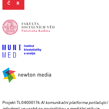
Projekt TL04000176
AI komunikační platforma potlačující
infodemii ve vazbě na novinářskou a mediální etiku
je